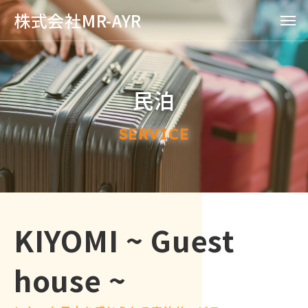
株式会社MR-AYR
民泊
SERVICE
KIYOMI ~ Guest
house ~